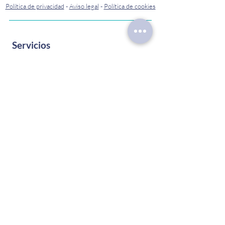
Política de privacidad
-
Aviso legal
-
Política de cookies
Servicios
Inicio
Quienes somos
Terapias
Otros Servicios
Tarifas y Normativa
Materiales
Formaciones
Novedades
Contacto