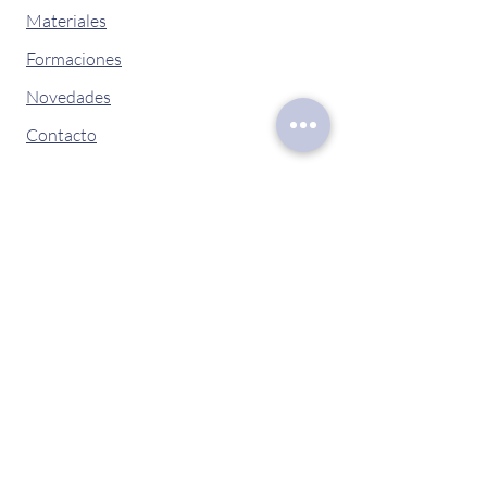
Materiales
Formaciones
Novedades
Contacto
Contáctanos
Av de la Gran Vía del Sureste, 53
Madrid, Madrid
info@centromondolirondo.com
Tel:
611500643