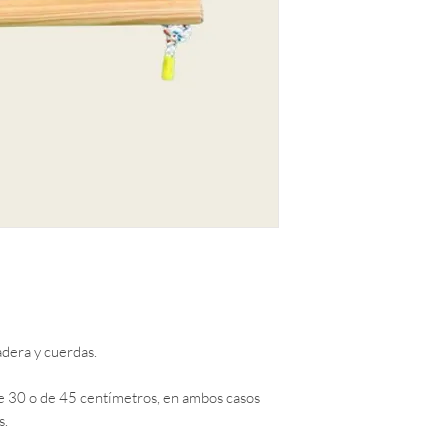
del material. El pre
de la solicitud del 
puede contactarnos
info@centromondo
dera y cuerdas.
de 30 o de 45 centímetros, en ambos casos
s.