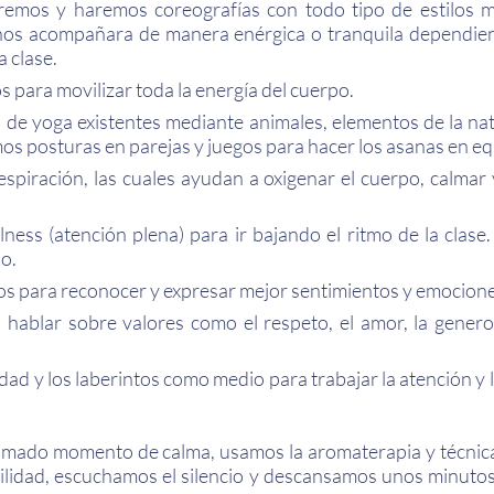
remos y haremos coreografías con todo tipo de estilos m
 nos acompañara de manera enérgica o tranquila dependi
 clase.
para movilizar toda la energía del cuerpo.
de yoga existentes mediante animales, elementos de la na
s posturas en parejas y juegos para hacer los asanas en eq
spiración, las cuales ayudan a oxigenar el cuerpo, calmar 
lness (atención plena) para ir bajando el ritmo de la cla
o.
os para reconocer y expresar mejor sentimientos y emocione
ablar sobre valores como el respeto, el amor, la generos
idad y los laberintos como medio para trabajar la atención y
l llamado momento de calma, usamos la aromaterapia y técnic
quilidad, escuchamos el silencio y descansamos unos minutos